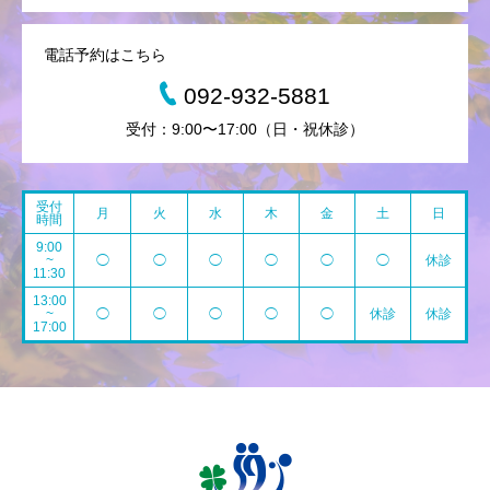
電話予約はこちら
092-932-5881
受付：9:00〜17:00（日・祝休診）
受付
月
火
水
木
金
土
日
時間
9:00
~
◯
◯
◯
◯
◯
◯
休診
11:30
13:00
~
◯
◯
◯
◯
◯
休診
休診
17:00