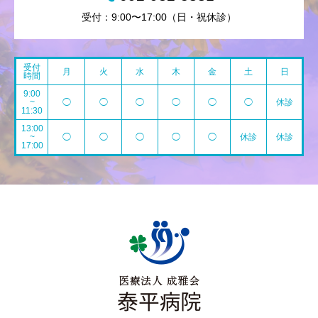
受付：9:00〜17:00（日・祝休診）
受付
月
火
水
木
金
土
日
時間
9:00
~
◯
◯
◯
◯
◯
◯
休診
11:30
13:00
~
◯
◯
◯
◯
◯
休診
休診
17:00